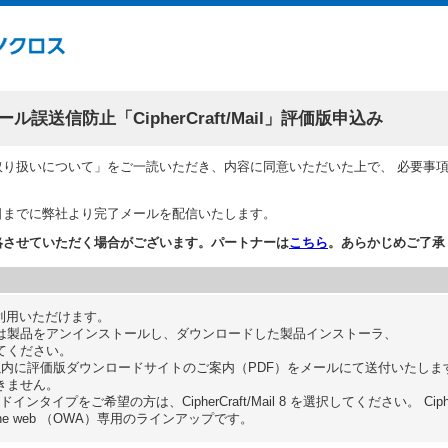
誤送信防止「CipherCraft/Mail」評価版申込み
取り扱いについて」をご一読いただき、内容に同意いただいた上で、 必要事
日までに弊社より完了メールを配信いたします。
絡させていただく場合がございます。パートナーは
こちら
。あらかじめご了承
ご利用いただけます。
は製品をアンインストールし、ダウンロードした製品インストーラ、
てください。
以内に評価版ダウンロードサイトのご案内（PDF）をメールにて送付いたしま
きません。
ンタイプをご希望の方は、CipherCraft/Mail 8 を選択してください。 CipherCraft/
 on the web （OWA）専用のラインアップです。