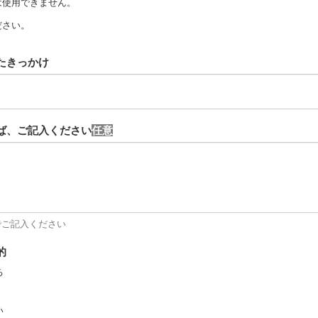
は使用できません。
ださい。
たきっかけ
ば、ご記入ください
でご記入ください
的
る
い